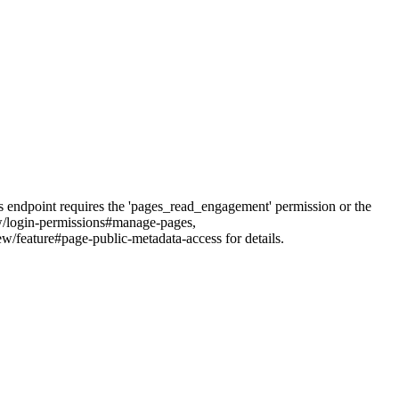
his endpoint requires the 'pages_read_engagement' permission or the
iew/login-permissions#manage-pages,
feature#page-public-metadata-access for details.