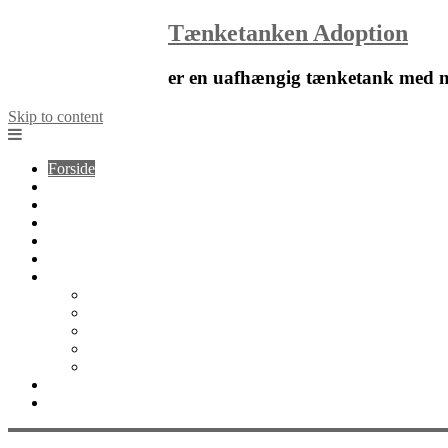
Tænketanken Adoption
er en uafhængig tænketank med ny
Skip to content
Forside
Nyheder
Blog
Artikler
Notater
Kalender
Om
Om Tænketanken Adoption
Organisation
Det faglige råd
Tænketanken Adoption i medierne
Kontakt os
Bliv støttemedlem
English