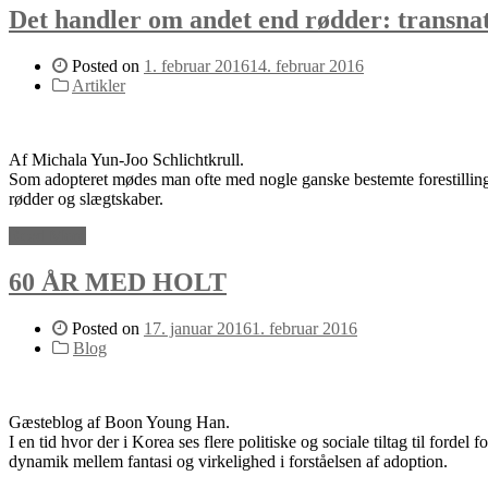
Det handler om andet end rødder: transnati
Posted on
1. februar 2016
14. februar 2016
Artikler
Af Michala Yun-Joo Schlichtkrull.
Som adopteret mødes man ofte med nogle ganske bestemte forestillinger
rødder og slægtskaber.
Read More
60 ÅR MED HOLT
Posted on
17. januar 2016
1. februar 2016
Blog
Gæsteblog af Boon Young Han.
I en tid hvor der i Korea ses flere politiske og sociale tiltag til fordel 
dynamik mellem fantasi og virkelighed i forståelsen af adoption.