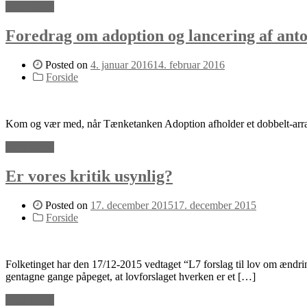
Read More
Foredrag om adoption og lancering af anto
Posted on
4. januar 2016
14. februar 2016
Forside
Kom og vær med, når Tænketanken Adoption afholder et dobbelt-arran
Read More
Er vores kritik usynlig?
Posted on
17. december 2015
17. december 2015
Forside
Folketinget har den 17/12-2015 vedtaget “L7 forslag til lov om ændri
gentagne gange påpeget, at lovforslaget hverken er et […]
Read More