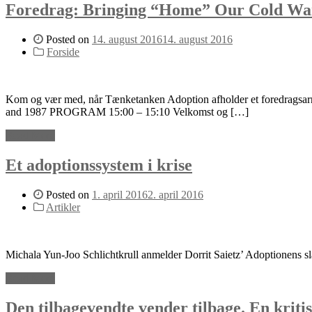
Foredrag: Bringing “Home” Our Cold War’
Posted on
14. august 2016
14. august 2016
Forside
Kom og vær med, når Tænketanken Adoption afholder et foredragsarr
and 1987 PROGRAM 15:00 – 15:10 Velkomst og […]
Read More
Et adoptionssystem i krise
Posted on
1. april 2016
2. april 2016
Artikler
Michala Yun-Joo Schlichtkrull anmelder Dorrit Saietz’ Adoptionens s
Read More
Den tilbagevendte vender tilbage. En kriti