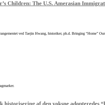
s Children: The U.S. Amerasian Immigrati
angementet ved Taejin Hwang, historiker, ph.d. Bringing “Home” Our
lagmarker.
sk historisering af den voksne adopteredes 