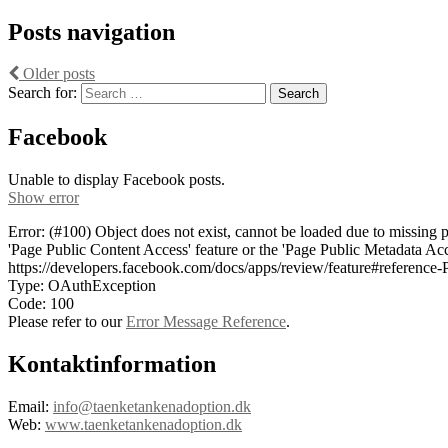
Posts navigation
Older posts
Search for:
Facebook
Unable to display Facebook posts.
Show error
Error: (#100) Object does not exist, cannot be loaded due to missing 
'Page Public Content Access' feature or the 'Page Public Metadata Ac
https://developers.facebook.com/docs/apps/review/feature#referenc
Type: OAuthException
Code: 100
Please refer to our
Error Message Reference
.
Kontaktinformation
Email:
info@taenketankenadoption.dk
Web:
www.taenketankenadoption.dk