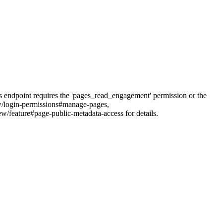
his endpoint requires the 'pages_read_engagement' permission or the
iew/login-permissions#manage-pages,
feature#page-public-metadata-access for details.