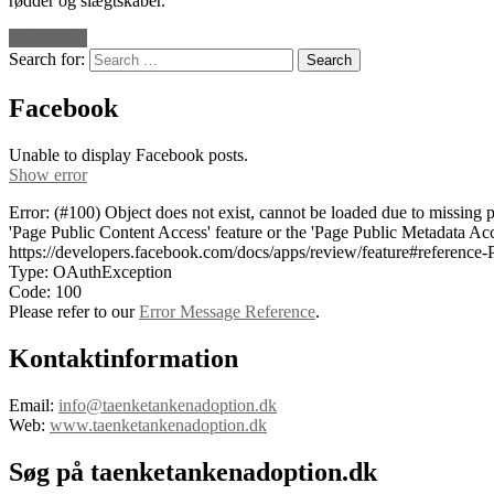
rødder og slægtskaber.
Read More
Search for:
Facebook
Unable to display Facebook posts.
Show error
Error: (#100) Object does not exist, cannot be loaded due to missing 
'Page Public Content Access' feature or the 'Page Public Metadata Ac
https://developers.facebook.com/docs/apps/review/feature#referenc
Type: OAuthException
Code: 100
Please refer to our
Error Message Reference
.
Kontaktinformation
Email:
info@taenketankenadoption.dk
Web:
www.taenketankenadoption.dk
Søg på taenketankenadoption.dk