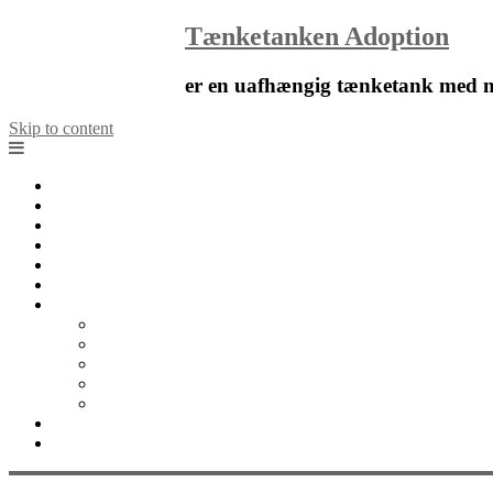
Tænketanken Adoption
er en uafhængig tænketank med ny
Skip to content
Forside
Nyheder
Blog
Artikler
Notater
Kalender
Om
Om Tænketanken Adoption
Organisation
Det faglige råd
Tænketanken Adoption i medierne
Kontakt os
Bliv støttemedlem
English