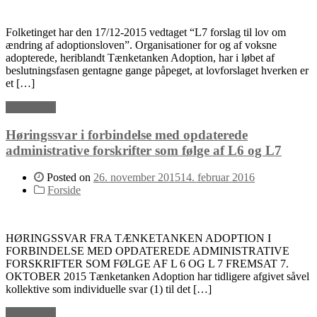
Folketinget har den 17/12-2015 vedtaget “L7 forslag til lov om
ændring af adoptionsloven”. Organisationer for og af voksne
adopterede, heriblandt Tænketanken Adoption, har i løbet af
beslutningsfasen gentagne gange påpeget, at lovforslaget hverken er
et […]
Read More
Høringssvar i forbindelse med opdaterede
administrative forskrifter som følge af L6 og L7
Posted on
26. november 2015
14. februar 2016
Forside
HØRINGSSVAR FRA TÆNKETANKEN ADOPTION I
FORBINDELSE MED OPDATEREDE ADMINISTRATIVE
FORSKRIFTER SOM FØLGE AF L 6 OG L 7 FREMSAT 7.
OKTOBER 2015 Tænketanken Adoption har tidligere afgivet såvel
kollektive som individuelle svar (1) til det […]
Read More