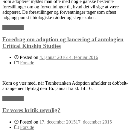
Som adopteret mødes man ofte med nogle ganske bestemte
forestillinger om og forventninger til, hvad det vil sige at være
adopteret. De forestillinger og forventninger tager som oftest
udgangspunkt i biologiske rødder og slægtskaber.
Read More
Foredrag om adoption og lancering af antologien
Critical Kinship Studies
Posted on
4. januar 2016
14. februar 2016
Forside
Kom og vær med, når Tænketanken Adoption afholder et dobbelt-
arrangement lørdag den 16. januar fra kl. 14-16.
Read More
Er vores kritik usynlig?
Posted on
17. december 2015
17. december 2015
Forside