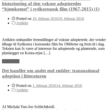
historisering af den voksne adopteredes
“hjemkomst” i sydkoreansk film (1967-2015) (1)
Posted on
19. februar 2016
19. februar 2016
Artikler
Artiklen omhandler fremstillinger af voksne adopterede, der vender
tilbage til Sydkorea i koreanske film fra 1960erne og frem til i dag.
Teksten kan fx være af interesse for adopterede og pårørende, som
planlægger en Korea-rejse […]
Read More
Det handler om andet end rødder: transnational
adoption i litteraturen
Posted on
1. februar 2016
14. februar 2016
Artikler
Af Michala Yun-Joo Schlichtkrull.