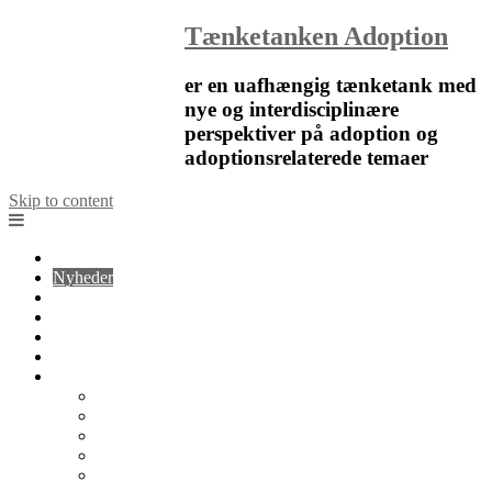
Tænketanken Adoption
er en uafhængig tænketank med
nye og interdisciplinære
perspektiver på adoption og
adoptionsrelaterede temaer
Skip to content
Forside
Nyheder
Blog
Artikler
Notater
Kalender
Om
Om Tænketanken Adoption
Organisation
Det faglige råd
Tænketanken Adoption i medierne
Kontakt os