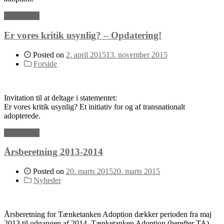
Read More
Er vores kritik usynlig? – Opdatering!
Posted on
2. april 2015
13. november 2015
Forside
Invitation til at deltage i statementet:
Er vores kritik usynlig? Et initiativ for og af transnationalt
adopterede.
Read More
Årsberetning 2013-2014
Posted on
20. marts 2015
20. marts 2015
Nyheder
Årsberetning for Tænketanken Adoption dækker perioden fra maj
2013 til udgangen af 2014. Tænketanken Adoption (herefter TA)