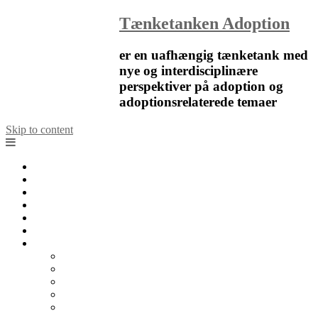
Tænketanken Adoption
er en uafhængig tænketank med
nye og interdisciplinære
perspektiver på adoption og
adoptionsrelaterede temaer
Skip to content
Forside
Nyheder
Blog
Artikler
Notater
Kalender
Om
Om Tænketanken Adoption
Organisation
Det faglige råd
Tænketanken Adoption i medierne
Kontakt os