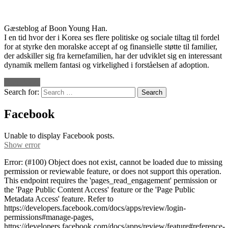
Gæsteblog af Boon Young Han.
I en tid hvor der i Korea ses flere politiske og sociale tiltag til fordel
for at styrke den moralske accept af og finansielle støtte til familier,
der adskiller sig fra kernefamilien, har der udviklet sig en interessant
dynamik mellem fantasi og virkelighed i forståelsen af adoption.
Read More
Search for:
Facebook
Unable to display Facebook posts.
Show error
Error: (#100) Object does not exist, cannot be loaded due to missing
permission or reviewable feature, or does not support this operation.
This endpoint requires the 'pages_read_engagement' permission or
the 'Page Public Content Access' feature or the 'Page Public
Metadata Access' feature. Refer to
https://developers.facebook.com/docs/apps/review/login-
permissions#manage-pages,
https://developers.facebook.com/docs/apps/review/feature#reference-