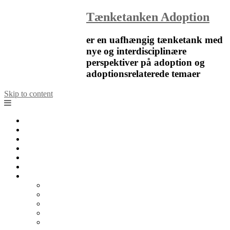
Tænketanken Adoption
er en uafhængig tænketank med
nye og interdisciplinære
perspektiver på adoption og
adoptionsrelaterede temaer
Skip to content
Forside
Nyheder
Blog
Artikler
Notater
Kalender
Om
Om Tænketanken Adoption
Organisation
Det faglige råd
Tænketanken Adoption i medierne
Kontakt os